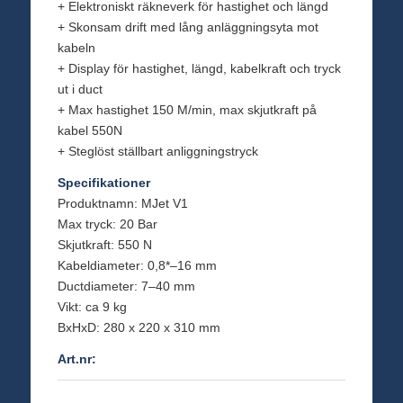
+ Elektroniskt räkneverk för hastighet och längd
+ Skonsam drift med lång anläggningsyta mot
kabeln
+ Display för hastighet, längd, kabelkraft och tryck
ut i duct
+ Max hastighet 150 M/min, max skjutkraft på
kabel 550N
+ Steglöst ställbart anliggningstryck
Specifikationer
Produktnamn: MJet V1
Max tryck: 20 Bar
Skjutkraft: 550 N
Kabeldiameter: 0,8*–16 mm
Ductdiameter: 7–40 mm
Vikt: ca 9 kg
BxHxD: 280 x 220 x 310 mm
Art.nr: