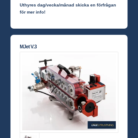
Uthyres dag/vecka/månad skicka en förfrågan
för mer info!
MJet V.3