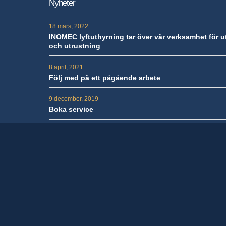
Nyheter
18 mars, 2022
INOMEC lyftuthyrning tar över vår verksamhet för 
och utrustning
8 april, 2021
Följ med på ett pågående arbete
9 december, 2019
Boka service
9 december, 2019
Nya Linjeutrustning.se
Nyhetsarkiv »