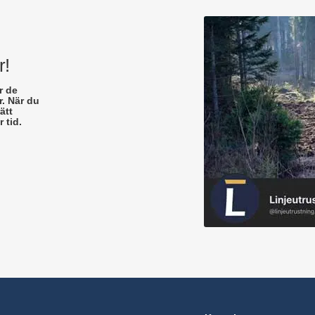
r!
r de
. När du
ätt
 tid.