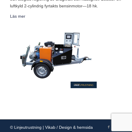
luftkyld 2-cylindrig fyrtakts bensinmotor—18 hk.
Läs mer
© Linjeutrustning |
Vikab / Design & hemsida